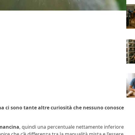
 ma ci sono tante altre curiosità che nessuno conosce
 mancina
, quindi una percentuale nettamente inferiore
ire che c’è differenza tra la manualità mista e l’essere