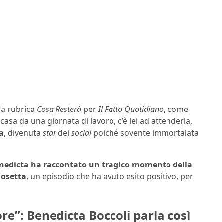
la rubrica
Cosa Resterà
per
Il Fatto Quotidiano
, come
asa da una giornata di lavoro, c’è lei ad attenderla,
na
, divenuta
star
dei
social
poiché sovente immortalata
enedicta ha raccontato un tragico momento della
losetta
, un episodio che ha avuto esito positivo, per
e”: Benedicta Boccoli parla così