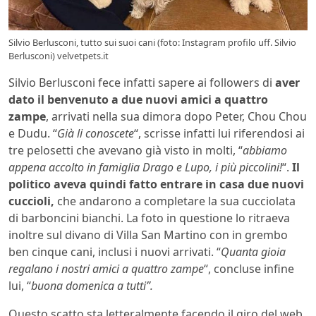
Silvio Berlusconi, tutto sui suoi cani (foto: Instagram profilo uff. Silvio
Berlusconi) velvetpets.it
Silvio Berlusconi fece infatti sapere ai followers di
aver
dato il benvenuto a due nuovi amici a quattro
zampe
, arrivati nella sua dimora dopo Peter, Chou Chou
e Dudu. “
Già li conoscete
“, scrisse infatti lui riferendosi ai
tre pelosetti che avevano già visto in molti, “
abbiamo
appena accolto in famiglia Drago e Lupo, i più piccolini!
“.
Il
politico aveva quindi fatto entrare in casa due nuovi
cuccioli,
che andarono a completare la sua cucciolata
di barboncini bianchi. La foto in questione lo ritraeva
inoltre sul divano di Villa San Martino con in grembo
ben cinque cani, inclusi i nuovi arrivati. “
Quanta gioia
regalano i nostri amici a quattro zampe
“, concluse infine
lui, “
buona domenica a tutti”.
Questo scatto sta letteralmente facendo il giro del web,