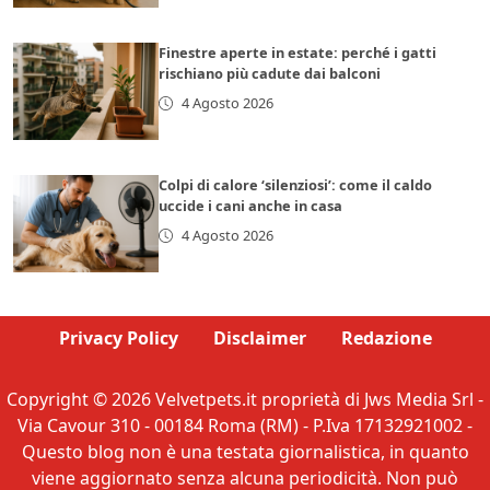
Finestre aperte in estate: perché i gatti
rischiano più cadute dai balconi
4 Agosto 2026
Colpi di calore ‘silenziosi’: come il caldo
uccide i cani anche in casa
4 Agosto 2026
Privacy Policy
Disclaimer
Redazione
Copyright © 2026 Velvetpets.it proprietà di Jws Media Srl -
Via Cavour 310 - 00184 Roma (RM) - P.Iva 17132921002 -
Questo blog non è una testata giornalistica, in quanto
viene aggiornato senza alcuna periodicità. Non può