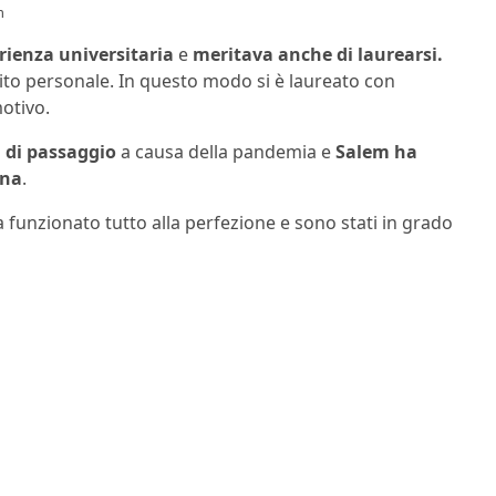
m
rienza universitaria
e
meritava anche di laurearsi.
bito personale. In questo modo si è laureato con
motivo.
 di passaggio
a causa della pandemia e
Salem ha
ona
.
a funzionato tutto alla perfezione e sono stati in grado