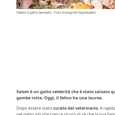
Salem: il gatto laureato - Foto Instagram legs4salem
Salem è un gatto celebrità che è stato salvato 
gambe rotte. Oggi, il felino ha una laurea.
Dopo essere stato
curato dal veterinario
, è rapi
nel gatto più sfacciato e sicuro di sé che la sua fam