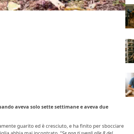
quando aveva solo sette settimane e aveva due
damente guarito ed è cresciuto, e ha finito per sbocciare
iglia abbia mai incontrato. “
Se non ti svegli alle 8 del