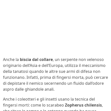
Anche la
biscia dal collare
, un serpente non velenoso
originario dell’Asia e dell’Europa, utilizza il meccanismo
della tanatosi quando le altre sue armi di difesa non
funzionano. Infatti, prima di fingersi morta, può cercare
di depistare il nemico secernendo un fluido dall’odore
aspro dalle ghiandole anali.
Anche i coleotteri e gli insetti usano la tecnica del
fingersi morti: come lo scarabeo
Zopherus chilensis
,
che ritrae le zampe e le antenne quando ha paura,