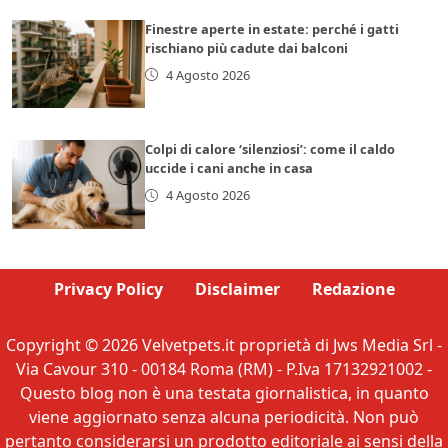
Finestre aperte in estate: perché i gatti
rischiano più cadute dai balconi
4 Agosto 2026
Colpi di calore ‘silenziosi’: come il caldo
uccide i cani anche in casa
4 Agosto 2026
Privacy Policy
Disclaimer
Redazione
Copyright © 2026 Velvetpets.it proprietà di Jws Media Srl -
Via Cavour 310 - 00184 Roma (RM) - P.Iva 17132921002 -
Questo blog non è una testata giornalistica, in quanto
viene aggiornato senza alcuna periodicità. Non può
pertanto considerarsi un prodotto editoriale ai sensi della