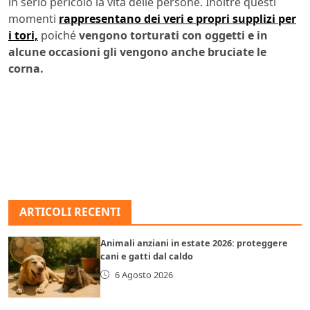
in serio pericolo la vita delle persone. Inoltre questi
momenti
rappresentano dei veri e propri supplizi per
i tori,
poiché
vengono torturati con oggetti e in
alcune occasioni gli vengono anche bruciate le
corna.
ARTICOLI RECENTI
Animali anziani in estate 2026: proteggere
cani e gatti dal caldo
6 Agosto 2026