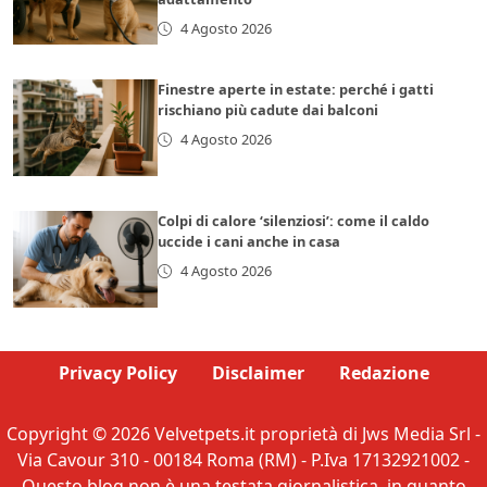
4 Agosto 2026
Finestre aperte in estate: perché i gatti
rischiano più cadute dai balconi
4 Agosto 2026
Colpi di calore ‘silenziosi’: come il caldo
uccide i cani anche in casa
4 Agosto 2026
Privacy Policy
Disclaimer
Redazione
Copyright © 2026 Velvetpets.it proprietà di Jws Media Srl -
Via Cavour 310 - 00184 Roma (RM) - P.Iva 17132921002 -
Questo blog non è una testata giornalistica, in quanto