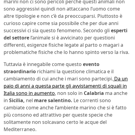
marini non ci sono pericoli perché questi animali non
sono aggressivi quindi non attaccano l’uomo come
altre tipologie e non c’è da preoccuparsi. Piuttosto è
curioso capire come sia possibile che per due anni
successivi ci sia questo fenomeno. Secondo gli
esperti
del settore
l’animale si è avvicinato per questioni
differenti, esigenze fisiche legate al parto o magari a
problematiche fisiche che lo hanno spinto verso la riva.
Tuttavia è innegabile come questo
evento
straordinario
richiami la questione climatica e il
cambiamento di cui anche i mari sono partecipi.
Da un
paio di anni a questa parte gli avvistamenti di squali in
Italia sono in aumento
, non solo in
Calabria
ma anche
in
Sicilia,
nel
mare salentino.
Le correnti sono
cambiate come anche l’ambiente marino che si è fatto
più consono ed attrattivo per queste specie che
solitamente non solcavano certo le acque del
Mediterraneo.