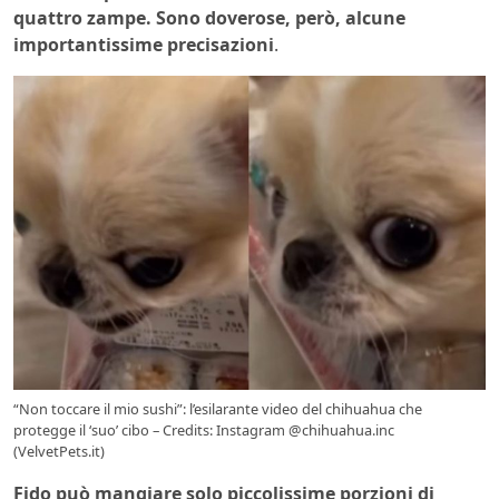
quattro zampe.
Sono doverose, però, alcune
importantissime precisazioni
.
“Non toccare il mio sushi”: l’esilarante video del chihuahua che
protegge il ‘suo’ cibo – Credits: Instagram @chihuahua.inc
(VelvetPets.it)
Fido può mangiare solo piccolissime porzioni di