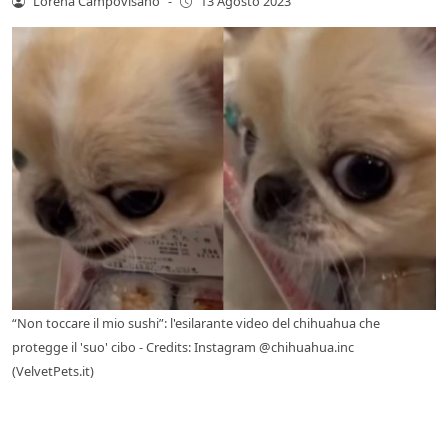
Lorena Campovisano
-
13 Agosto 2023
“Non toccare il mio sushi”: l'esilarante video del chihuahua che
protegge il 'suo' cibo - Credits: Instagram @chihuahua.inc
(VelvetPets.it)