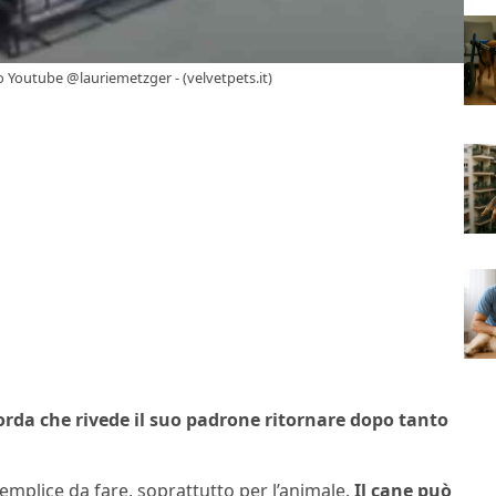
eo Youtube @lauriemetzger - (velvetpets.it)
rda che rivede il suo padrone ritornare dopo tanto
emplice da fare, soprattutto per l’animale.
Il cane può