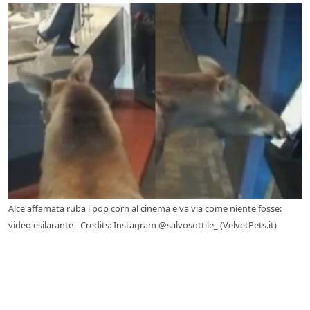
Alce affamata ruba i pop corn al cinema e va via come niente fosse:
video esilarante - Credits: Instagram @salvosottile_ (VelvetPets.it)