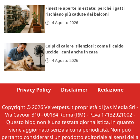
Finestre aperte in estate: perché i gatti
rischiano più cadute dai balconi
4 Agosto 2026
Colpi di calore ‘silenziosi’: come il caldo
uccide i cani anche in casa
4 Agosto 2026
Privacy Policy
Disclaimer
Redazione
Copyright © 2026 Velvetpets.it proprietà di Jws Media Srl -
Via Cavour 310 - 00184 Roma (RM) - P.Iva 17132921002 -
Questo blog non è una testata giornalistica, in quanto
viene aggiornato senza alcuna periodicità. Non può
pertanto considerarsi un prodotto editoriale ai sensi della