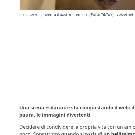
Lo scherzo spaventa il pastore tedesco (Foto: TikTok) - velvetpets
Una scena esilarante sta conquistando il web: il
paura, le immagini divertenti
Decidere di condividere la propria vita con un am
poco. Soprattutto quando si parla di
un bellissimo