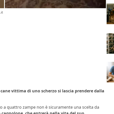
.it
 cane vittima di uno scherzo si lascia prendere dalla
ico a quattro zampe non è sicuramente una scelta da
 cagnolone, che entrerà nella vita del suo