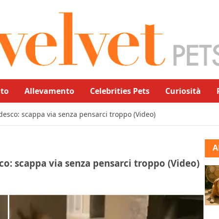
to
Allevamento
Celebrities Pets
Curiosità
edesco: scappa via senza pensarci troppo (Video)
A
co: scappa via senza pensarci troppo (Video)