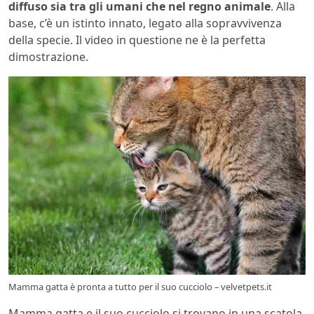
diffuso sia tra gli umani che nel regno animale
. Alla
base, c’è un istinto innato, legato alla sopravvivenza
della specie. Il video in questione ne è la perfetta
dimostrazione.
Mamma gatta è pronta a tutto per il suo cucciolo – velvetpets.it
Mamma gatta e il suo cucciolo si trovano in una scatola