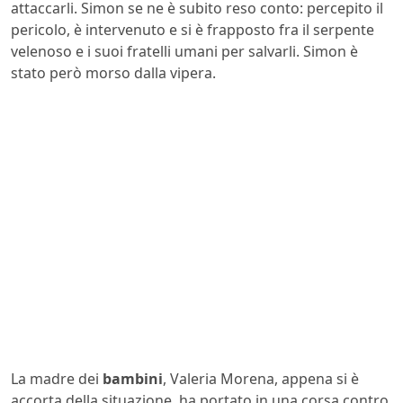
attaccarli. Simon se ne è subito reso conto: percepito il
pericolo, è intervenuto e si è frapposto fra il serpente
velenoso e i suoi fratelli umani per salvarli. Simon è
stato però morso dalla vipera.
La madre dei
bambini
, Valeria Morena, appena si è
accorta della situazione, ha portato in una corsa contro