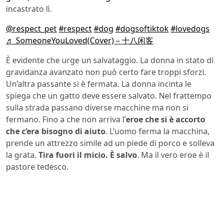
incastrato lì.
@respect_pet
#respect
#dog
#dogsoftiktok
#lovedogs
♬ SomeoneYouLoved(Cover) – 十八闲客
È evidente che urge un salvataggio. La donna in stato di
gravidanza avanzato non può certo fare troppi sforzi.
Un’altra passante si è fermata. La donna incinta le
spiega che un gatto deve essere salvato. Nel frattempo
sulla strada passano diverse macchine ma non si
fermano. Fino a che non arriva l’
eroe che si è accorto
che c’era bisogno di aiuto
. L’uomo ferma la macchina,
prende un attrezzo simile ad un piede di porco e solleva
la grata.
Tira fuori il micio. È salvo
. Ma il vero eroe è il
pastore tedesco.