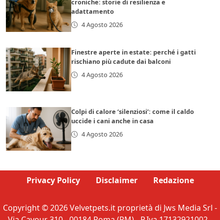
croniche: storie di resilienza e
adattamento
4 Agosto 2026
Finestre aperte in estate: perché i gatti
rischiano più cadute dai balconi
4 Agosto 2026
Colpi di calore ‘silenziosi’: come il caldo
uccide i cani anche in casa
4 Agosto 2026
Privacy Policy
Disclaimer
Redazione
Copyright © 2026 Velvetpets.it proprietà di Jws Media Srl -
Via Cavour 310 - 00184 Roma (RM) - P.Iva 17132921002 -