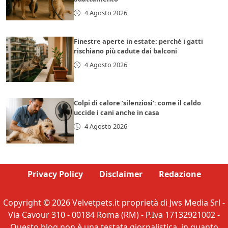
4 Agosto 2026
Finestre aperte in estate: perché i gatti
rischiano più cadute dai balconi
4 Agosto 2026
Colpi di calore ‘silenziosi’: come il caldo
uccide i cani anche in casa
4 Agosto 2026
Privacy Policy
Disclaimer
Redazione
Copyright © 2026 Velvetpets.it proprietà di Jws Media Srl -
Via Cavour 310 - 00184 Roma (RM) - P.Iva 17132921002 -
Questo blog non è una testata giornalistica, in quanto