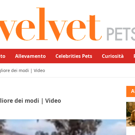
to
Allevamento
Celebrities Pets
Curiosità
gliore dei modi | Video
A
gliore dei modi | Video