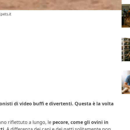
pets.it
isti di video buffi e divertenti. Questa è la volta
o riflettuto a lungo, le
pecore, come gli ovini in
ti
. A differenza dei cani e dei gatti solitamente non