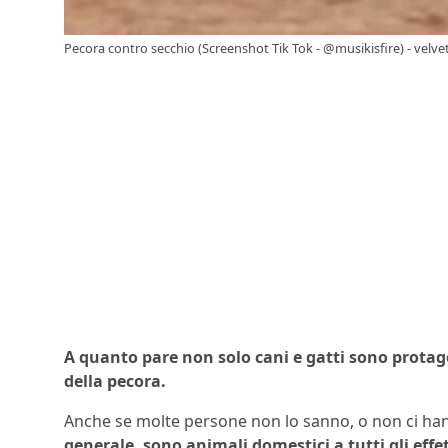
Pecora contro secchio (Screenshot Tik Tok - @musikisfire) - velvet
A quanto pare non solo cani e gatti sono protagon
della pecora.
Anche se molte persone non lo sanno, o non ci hann
generale, sono animali domestici a tutti gli effet