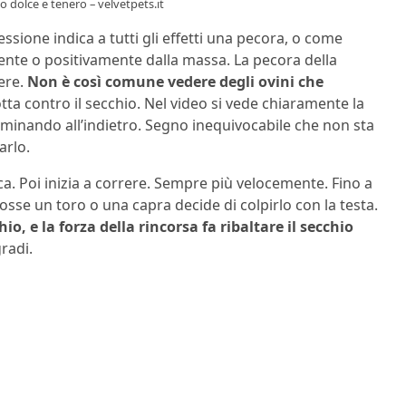
o dolce e tenero – velvetpets.it
sione indica a tutti gli effetti una pecora, o come
nte o positivamente dalla massa. La pecora della
uere.
Non è così comune vedere degli ovini che
tta contro il secchio. Nel video si vede chiaramente la
mminando all’indietro. Segno inequivocabile che non sta
arlo.
ica. Poi inizia a correre. Sempre più velocemente. Fino a
osse un toro o una capra decide di colpirlo con la testa.
o, e la forza della rincorsa fa ribaltare il secchio
gradi.