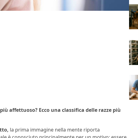
 più affettuoso? Ecco una classifica delle razze più
tto,
la prima immagine nella mente riporta
imale è conosciuto principalmente per un motivo: essere