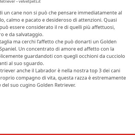
Retriever – velvetpets.it
 di un cane non si può che pensare immediatamente al
do, calmo e pacato e desideroso di attenzioni. Quasi
 essere considerato il re di quelli più affettuosi,
o e da salvataggio.
 taglia ma cerchi l’affetto che può donarti un Golden
g Spaniel. Un concentrato di amore ed affetto con la
plicemente guardandoti con quegli occhioni da cucciolo
anti al suo sguardo.
iever anche il Labrador è nella nostra top 3 dei cani
 proprio compagno di vita, questa razza è estremamente
 del suo cugino Golden Retriever.