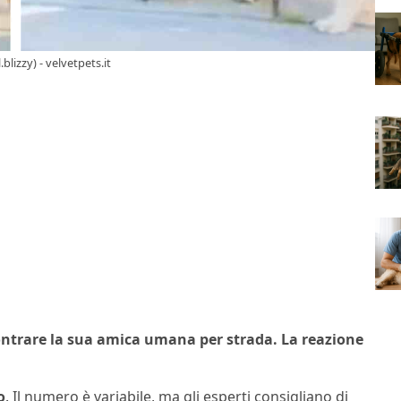
blizzy) - velvetpets.it
contrare la sua amica umana per strada. La reazione
o
. Il numero è variabile, ma gli esperti consigliano di