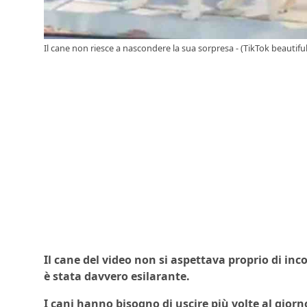
Il cane non riesce a nascondere la sua sorpresa - (TikTok beautiful.
Il cane del video non si aspettava proprio di in
è stata davvero esilarante.
I cani hanno bisogno di uscire più volte al giorn