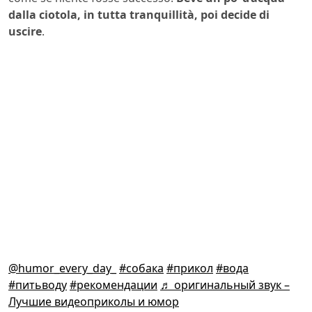
dalla ciotola, in tutta tranquillità, poi decide di
uscire
.
@humor_every_day_
#собака
#прикол
#вода
#питьводу
#рекомендации
♬ оригинальный звук –
Лучшие видеоприколы и юмор