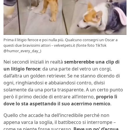
Prima il litigio feroce e poi nulla più. Qualcuno consegni un Oscar a
questi due bravissimi attori – velvetpets.it (fonte foto TikTok
@humor_every_day_)
Nei secondi iniziali in realtà
sembrerebbe una clip di
un litigio feroce
: da una parte del vetro un corgi,
dall’altra un golden retriever. Se ne stanno dicendo di
ogni, ringhiandosi e abbaiandosi contro, divisi
solamente da una porta trasparente. A un certo punto
però il primo decide di entrare all’interno,
proprio lì
dove lo sta aspettando il suo acerrimo nemico
.
Quello che accade ha dell’incredibile perché non
appena varca la soglia, il battibecco si interrompe –
come se niente fosse successo.
Beve un po’ d’acqua