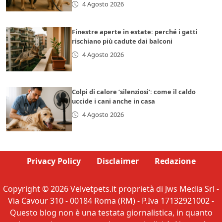
4 Agosto 2026
Finestre aperte in estate: perché i gatti
rischiano più cadute dai balconi
4 Agosto 2026
Colpi di calore ‘silenziosi’: come il caldo
uccide i cani anche in casa
4 Agosto 2026
Privacy Policy
Disclaimer
Redazione
Copyright © 2026 Velvetpets.it proprietà di Jws Media Srl -
Via Cavour 310 - 00184 Roma (RM) - P.Iva 17132921002 -
Questo blog non è una testata giornalistica, in quanto