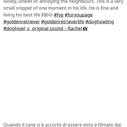
lonely, unwell or annoying the neighbours. This is a very
small snippet of one moment in his life. He is fine and
living his best life 💃🏼🐶
#fyp
#foryoupage
#goldenretriever
#goldenretrieverlife
#doghowling
#doghowl
♬ original sound – Rachel 📸
Quando il cane si è accorto di essere visto e filmato dai