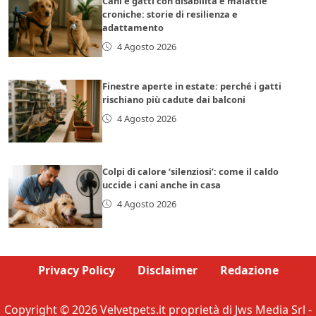
Cani e gatti con disabilità e malattie
croniche: storie di resilienza e
adattamento
4 Agosto 2026
Finestre aperte in estate: perché i gatti
rischiano più cadute dai balconi
4 Agosto 2026
Colpi di calore ‘silenziosi’: come il caldo
uccide i cani anche in casa
4 Agosto 2026
Privacy Policy
Disclaimer
Redazione
Copyright © 2026 Velvetpets.it proprietà di Jws Media Srl -