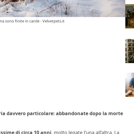
 sono finite in canile - Velvetpets.it
ria davvero particolare: abbandonate dopo la morte
ssime di circa 10 anni
, molto legate l’una all’altra. La