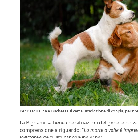
Per Pasqualina e Duchessa si cerca un’adozione di coppia, per non 
La Bignami sa bene che situazioni del genere poss
comprensione a riguardo: “
La morte a volte è imprev
inevitabile della vita per ognuno di noi
“.