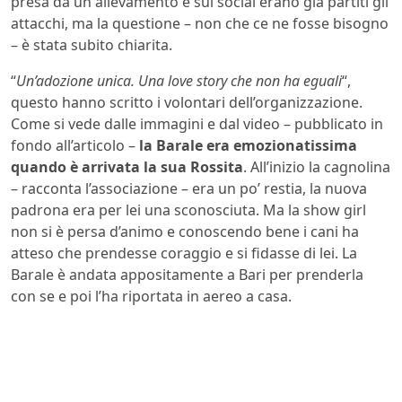
presa da un allevamento e sui social erano già partiti gli
attacchi, ma la questione – non che ce ne fosse bisogno
– è stata subito chiarita.
“
Un’adozione unica. Una love story che non ha eguali
“,
questo hanno scritto i volontari dell’organizzazione.
Come si vede dalle immagini e dal video – pubblicato in
fondo all’articolo –
la Barale era emozionatissima
quando è arrivata la sua Rossita
. All’inizio la cagnolina
– racconta l’associazione – era un po’ restia, la nuova
padrona era per lei una sconosciuta. Ma la show girl
non si è persa d’animo e conoscendo bene i cani ha
atteso che prendesse coraggio e si fidasse di lei. La
Barale è andata appositamente a Bari per prenderla
con se e poi l’ha riportata in aereo a casa.