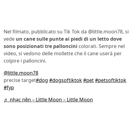
Nel filmato, pubblicato su Tik Tok da @little.moon78, si
vede
un cane sulle punte ai piedi di un letto dove
sono posizionati tre palloncini
colorati. Sempre nel
video, si vedono delle mollette che il cane userà per
colpire i palloncini.
@little.moon78
precise target
#dog
#dogsoftiktok
#pet
#petsoftiktok
#fyp
♬ nhạc nền – Little Moon – Little Moon