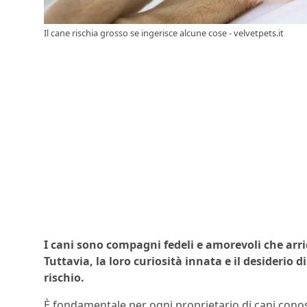
Il cane rischia grosso se ingerisce alcune cose - velvetpets.it
I cani sono compagni fedeli e amorevoli che arri
Tuttavia, la loro curiosità innata e il desiderio
rischio.
È fondamentale per ogni proprietario di cani conosc