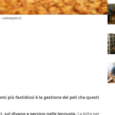
- velvetpets.it
i più fastidiosi è la gestione dei peli che questi
iti, sul divano e persino nelle lenzuola.
La lotta per