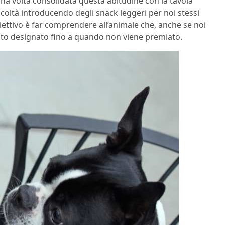
na volta consolidata questa abitudine con la tavola
oltà introducendo degli snack leggeri per noi stessi
iettivo è far comprendere all’animale che, anche se noi
to designato fino a quando non viene premiato.