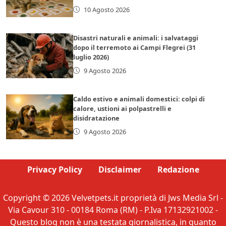
10 Agosto 2026
Disastri naturali e animali: i salvataggi
dopo il terremoto ai Campi Flegrei (31
luglio 2026)
9 Agosto 2026
Caldo estivo e animali domestici: colpi di
calore, ustioni ai polpastrelli e
disidratazione
9 Agosto 2026
Privacy Policy
Disclaimer
Redazione
Copyright © 2026 Velvetpets.it proprietà di Jws Media Srl -
Via Cavour 310 - 00184 Roma (RM) - P.Iva 17132921002 -
Questo blog non è una testata giornalistica, in quanto