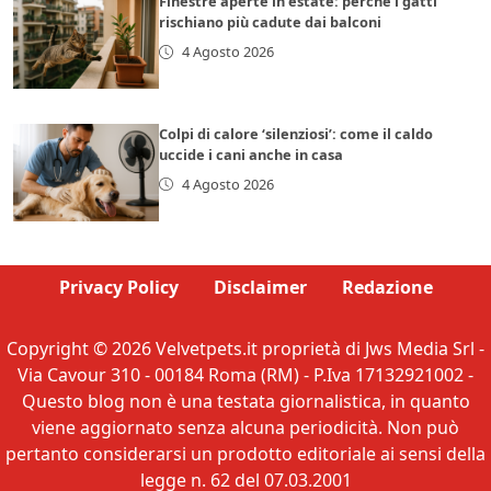
Finestre aperte in estate: perché i gatti
rischiano più cadute dai balconi
4 Agosto 2026
Colpi di calore ‘silenziosi’: come il caldo
uccide i cani anche in casa
4 Agosto 2026
Privacy Policy
Disclaimer
Redazione
Copyright © 2026 Velvetpets.it proprietà di Jws Media Srl -
Via Cavour 310 - 00184 Roma (RM) - P.Iva 17132921002 -
Questo blog non è una testata giornalistica, in quanto
viene aggiornato senza alcuna periodicità. Non può
pertanto considerarsi un prodotto editoriale ai sensi della
legge n. 62 del 07.03.2001