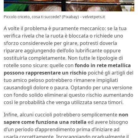
Piccolo criceto, cosa ti succede? (Pixabay) – velvetpets.it
A volte il problema è puramente meccanico: se la tua
verifica rivela che la ruota è bloccata o richiede uno
sforzo considerevole per girare, potresti doverla
riparare aggiungendo dell’olio lubrificante oppure
sostituirla completamente. Non tutte le tipologie di
rotelle sono sicure: quelle con
fondo in rete metallica
possono rappresentare un rischio
poiché gli artigli del
tuo amico peloso potrebbero rimanere impigliati
causandogli dolore o paura. Optando per una versione
con fondo solido eliminerai questo rischio aumentando
così le probabilità che venga utilizzata senza timori.
Infine, alcuni cuccioli potrebbero semplicemente
non
sapere come funziona una rotella
ed avere bisogno
d’un periodo d’apprendimento prima d’iniziare ad
usarla correttamente. Incoraggiando gradualmente il