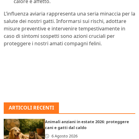
calore e affetto.
L’influenza aviaria rappresenta una seria minaccia per la
salute dei nostri gatti. Informarsi sui rischi, adottare
misure preventive e intervenire tempestivamente in
caso di sintomi sospetti sono azioni cruciali per
proteggere i nostri amati compagni felini.
ARTICOLI RECENTI
Animali anziani in estate 2026: proteggere
cani e gatti dal caldo
6 Agosto 2026