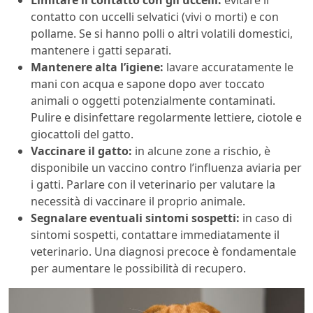
contatto con uccelli selvatici (vivi o morti) e con
pollame. Se si hanno polli o altri volatili domestici,
mantenere i gatti separati.
Mantenere alta l’igiene:
lavare accuratamente le
mani con acqua e sapone dopo aver toccato
animali o oggetti potenzialmente contaminati.
Pulire e disinfettare regolarmente lettiere, ciotole e
giocattoli del gatto.
Vaccinare il gatto:
in alcune zone a rischio, è
disponibile un vaccino contro l’influenza aviaria per
i gatti. Parlare con il veterinario per valutare la
necessità di vaccinare il proprio animale.
Segnalare eventuali sintomi sospetti:
in caso di
sintomi sospetti, contattare immediatamente il
veterinario. Una diagnosi precoce è fondamentale
per aumentare le possibilità di recupero.