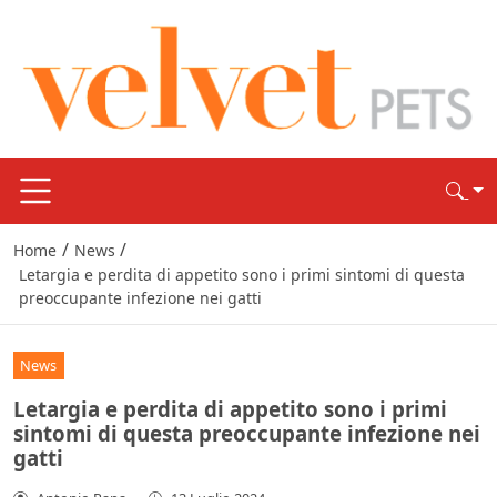
/
/
Home
News
Letargia e perdita di appetito sono i primi sintomi di questa
preoccupante infezione nei gatti
News
Letargia e perdita di appetito sono i primi
sintomi di questa preoccupante infezione nei
gatti