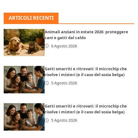
ARTICOLI RECENTI
Animali anziani in estate 2026: proteggere
cani e gatti dal caldo
6 Agosto 2026
Gatti smarriti e ritrovati: il microchip che
risolve i misteri (e il caso del sosia belga)
5 Agosto 2026
Gatti smarriti e ritrovati: il microchip che
risolve i misteri (e il caso del sosia belga)
5 Agosto 2026