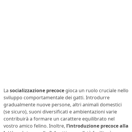
La
socializzazione precoce
gioca un ruolo cruciale nello
sviluppo comportamentale dei gatti. Introdurre
gradualmente nuove persone, altri animali domestici
(se sicuro), suoni diversificati e ambientazioni varie
contribuirà a formare un carattere equilibrato nel
vostro amico felino. Inoltre,
l’introduzione precoce alla