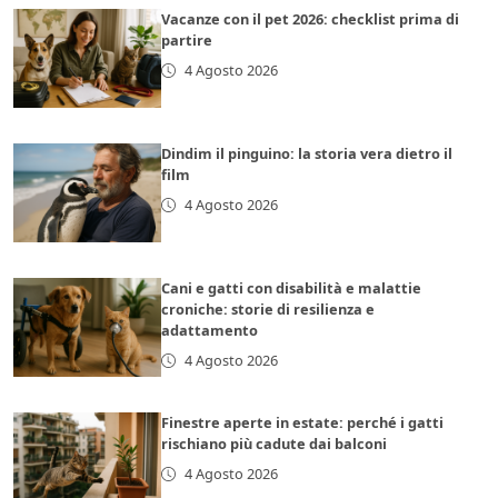
Vacanze con il pet 2026: checklist prima di
partire
4 Agosto 2026
Dindim il pinguino: la storia vera dietro il
film
4 Agosto 2026
Cani e gatti con disabilità e malattie
croniche: storie di resilienza e
adattamento
4 Agosto 2026
Finestre aperte in estate: perché i gatti
rischiano più cadute dai balconi
4 Agosto 2026