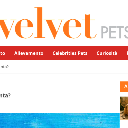
to
Allevamento
Celebrities Pets
Curiosità
inta?
A
nta?