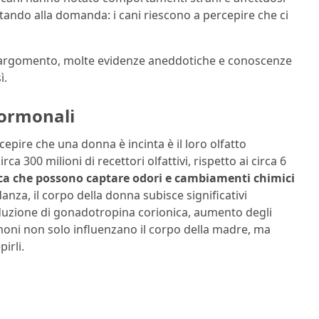
tando alla domanda: i cani riescono a percepire che ci
sull’argomento, molte evidenze aneddotiche e conoscenze
ì.
 ormonali
cepire che una donna è incinta è il loro olfatto
a 300 milioni di recettori olfattivi, rispetto ai circa 6
ca che possono captare odori e cambiamenti chimici
nza, il corpo della donna subisce significativi
duzione di gonadotropina corionica, aumento degli
oni non solo influenzano il corpo della madre, ma
irli.