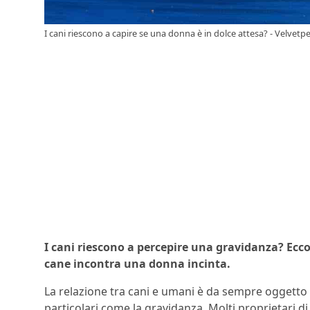
I cani riescono a capire se una donna è in dolce attesa? - Velvetpe
I cani riescono a percepire una gravidanza? Ecc
cane incontra una donna incinta.
La relazione tra cani e umani è da sempre oggetto d
particolari come la gravidanza. Molti proprietari 