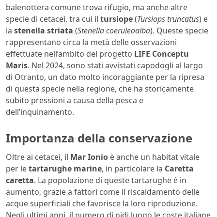
balenottera comune trova rifugio, ma anche altre
specie di cetacei, tra cui il
tursiope
(
Tursiops truncatus
) e
la
stenella striata
(
Stenella coeruleoalba
). Queste specie
rappresentano circa la metà delle osservazioni
effettuate nell’ambito del progetto
LIFE Conceptu
Maris
. Nel 2024, sono stati avvistati capodogli al largo
di Otranto, un dato molto incoraggiante per la ripresa
di questa specie nella regione, che ha storicamente
subito pressioni a causa della pesca e
dell’inquinamento.
Importanza della conservazione
Oltre ai cetacei, il
Mar Ionio
è anche un habitat vitale
per le
tartarughe marine
, in particolare la
Caretta
caretta
. La popolazione di queste tartarughe è in
aumento, grazie a fattori come il riscaldamento delle
acque superficiali che favorisce la loro riproduzione.
Negli ultimi anni, il numero di nidi lungo le coste italiane