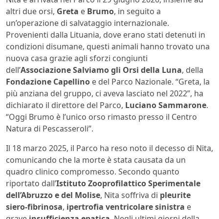
altri due orsi,
Greta
e
Brumo
, in seguito a
un’operazione di salvataggio internazionale.
Provenienti dalla Lituania, dove erano stati detenuti in
condizioni disumane, questi animali hanno trovato una
nuova casa grazie agli sforzi congiunti
dell’
Associazione Salviamo gli Orsi della Luna
, della
Fondazione Capellino
e del Parco Nazionale. “Greta, la
più anziana del gruppo, ci aveva lasciato nel 2022”, ha
dichiarato il direttore del Parco,
Luciano Sammarone
.
“Oggi Brumo è l’unico orso rimasto presso il Centro
Natura di Pescasseroli”.
Il 18 marzo 2025, il Parco ha reso noto il decesso di Nita,
comunicando che la morte è stata causata da un
quadro clinico compromesso. Secondo quanto
riportato dall’
Istituto Zooprofilattico Sperimentale
dell’Abruzzo e del Molise
, Nita soffriva di
pleurite
siero-fibrinosa
,
ipertrofia ventricolare sinistra
e
grave
insufficienza epatica
. Negli ultimi giorni della