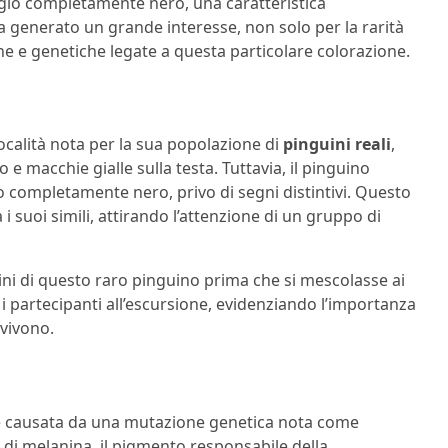
gio completamente nero, una caratteristica
 generato un grande interesse, non solo per la rarità
he e genetiche legate a questa particolare colorazione.
ocalità nota per la sua popolazione di
pinguini reali
,
e macchie gialle sulla testa. Tuttavia, il pinguino
completamente nero, privo di segni distintivi. Questo
 suoi simili, attirando l’attenzione di un gruppo di
i di questo raro pinguino prima che si mescolasse ai
 i partecipanti all’escursione, evidenziando l’importanza
 vivono.
è causata da una mutazione genetica nota come
 di melanina, il pigmento responsabile della