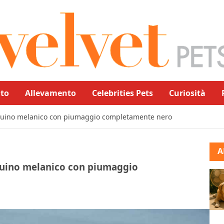
to
Allevamento
Celebrities Pets
Curiosità
inguino melanico con piumaggio completamente nero
A
nguino melanico con piumaggio