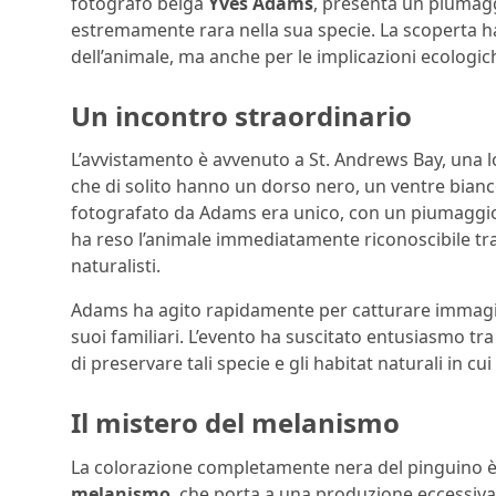
fotografo belga
Yves Adams
, presenta un piumag
estremamente rara nella sua specie. La scoperta ha
dell’animale, ma anche per le implicazioni ecologic
Un incontro straordinario
L’avvistamento è avvenuto a St. Andrews Bay, una l
che di solito hanno un dorso nero, un ventre bianco 
fotografato da Adams era unico, con un piumaggio 
ha reso l’animale immediatamente riconoscibile tra i
naturalisti.
Adams ha agito rapidamente per catturare immagin
suoi familiari. L’evento ha suscitato entusiasmo tra
di preservare tali specie e gli habitat naturali in cui
Il mistero del melanismo
La colorazione completamente nera del pinguino 
melanismo
, che porta a una produzione eccessiva