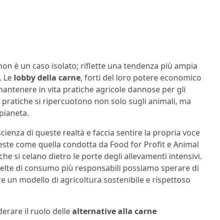
 non è un caso isolato; riflette una tendenza più ampia
. Le
lobby della carne
, forti del loro potere economico
 mantenere in vita pratiche agricole dannose per gli
 pratiche si ripercuotono non solo sugli animali, ma
pianeta.
ienza di queste realtà e faccia sentire la propria voce
hieste come quella condotta da Food for Profit e Animal
he si celano dietro le porte degli allevamenti intensivi.
elte di consumo più responsabili possiamo sperare di
 un modello di agricoltura sostenibile e rispettoso
erare il ruolo delle
alternative alla carne