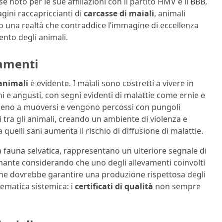
 noto per le sue affiliazioni con il partito HMV e il BBB,
agini raccapriccianti di
carcasse di maiali
, animali
o una realtà che contraddice l’immagine di eccellenza
ento degli animali.
vamenti
 animali
è evidente. I maiali sono costretti a vivere in
hi e angusti, con segni evidenti di malattie come ernie e
mmeno a muoversi e vengono percossi con pungoli
ri tra gli animali, creando un ambiente di violenza e
 quelli sani aumenta il rischio di diffusione di malattie.
a fauna selvatica, rappresentano un ulteriore segnale di
ante considerando che uno degli allevamenti coinvolti
 che dovrebbe garantire una produzione rispettosa degli
ematica sistemica: i
certificati di qualità
non sempre