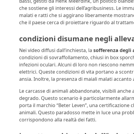
Bassi, gestiti da Henk Meerdink, un politico olandese
che sostiene gli interessi dell’agribusiness. Le imm
malati e ratti che si aggirano liberamente mostran
che il paese cerca di proiettare riguardo al trattam
condizioni disumane negli alle
Nei video diffusi dall’inchiesta, la
sofferenza degli
condizioni di sovraffollamento, chiusi in box sporc
infezioni oculari. Alcuni di loro non riescono ne
elettrici. Queste condizioni di vita portano a scont
ansia. Inoltre, la presenza di maiali malati accanto a
Le carcasse di animali abbandonate, visibili anche 
degrado. Questo scenario è particolarmente allarm
porta il marchio “Beter Leven”, una certificazione
animali. Questo paradosso mette in luce una probl
corrispondono alla realtà dei fatti.