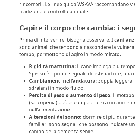
rincorrerli. Le linee guida WSAVA raccomandano visit
tradizionale controllo annuale.
Capire il corpo che cambia: i se
Prima di intervenire, bisogna osservare. I
cani anz
sono animali che tendono a nascondere la vulnerabili
tempo, permettono di agire in modo mirato.
Rigidità mattutina:
il cane impiega più tempo
Spesso è il primo segnale di osteoartrite, una d
Cambiamenti nell’andatura:
zoppia leggera, ri
sdraiarsi in modo fluido.
Perdita di peso o aumento di peso:
il metabo
(sarcopenia) può accompagnarsi a un aumento
nell’alimentazione.
Alterazioni del sonno:
dormire di più durante i
familiari sono segnali che possono indicare un
canino della demenza senile.