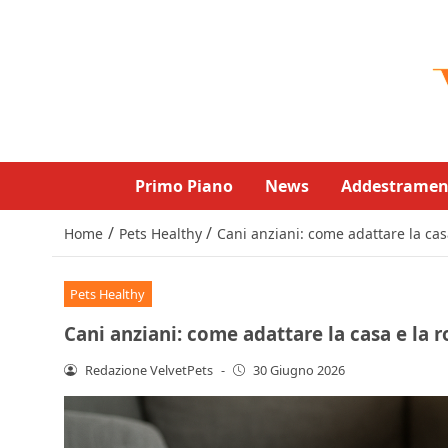
Primo Piano
News
Addestramen
/
/
Home
Pets Healthy
Cani anziani: come adattare la cas
Pets Healthy
Cani anziani: come adattare la casa e la 
Redazione VelvetPets
-
30 Giugno 2026