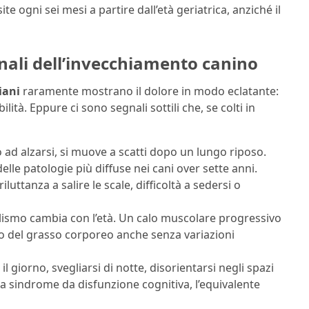
e ogni sei mesi a partire dall’età geriatrica, anziché il
gnali dell’invecchiamento canino
iani
raramente mostrano il dolore in modo eclatante:
tà. Eppure ci sono segnali sottili che, se colti in
 ad alzarsi, si muove a scatti dopo un lungo riposo.
elle patologie più diffuse nei cani over sette anni.
luttanza a salire le scale, difficoltà a sedersi o
lismo cambia con l’età. Un calo muscolare progressivo
 del grasso corporeo anche senza variazioni
l giorno, svegliarsi di notte, disorientarsi negli spazi
a sindrome da disfunzione cognitiva, l’equivalente