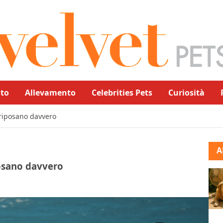
to
Allevamento
Celebrities Pets
Curiosità
riposano davvero
A
osano davvero