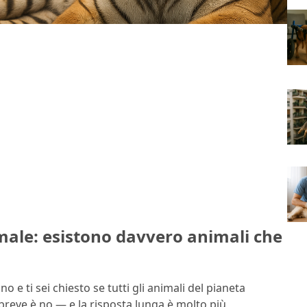
male: esistono davvero animali che
 e ti sei chiesto se tutti gli animali del pianeta
breve è no — e la risposta lunga è molto più