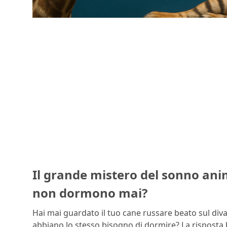
Il grande mistero del sonno ani
non dormono mai?
Hai mai guardato il tuo cane russare beato sul divano
abbiano lo stesso bisogno di dormire? La risposta 