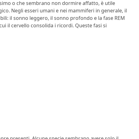
simo o che sembrano non dormire affatto, è utile
ico. Negli esseri umani e nei mammiferi in generale, il
bili: il sonno leggero, il sonno profondo e la fase REM
 il cervello consolida i ricordi. Queste fasi si
mpre presenti. Alcune specie sembrano avere solo il