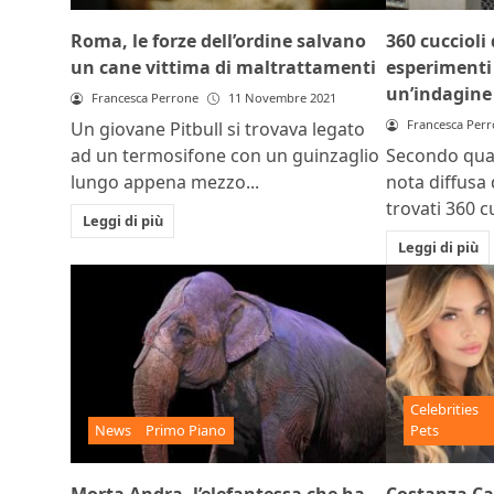
Roma, le forze dell’ordine salvano
360 cuccioli
un cane vittima di maltrattamenti
esperimenti 
un’indagine
Francesca Perrone
11 Novembre 2021
Francesca Per
Un giovane Pitbull si trovava legato
ad un termosifone con un guinzaglio
Secondo qua
lungo appena mezzo...
nota diffusa
trovati 360 cu
Leggi di più
Leggi di più
Celebrities
News
Primo Piano
Pets
Morta Andra, l’elefantessa che ha
Costanza Car