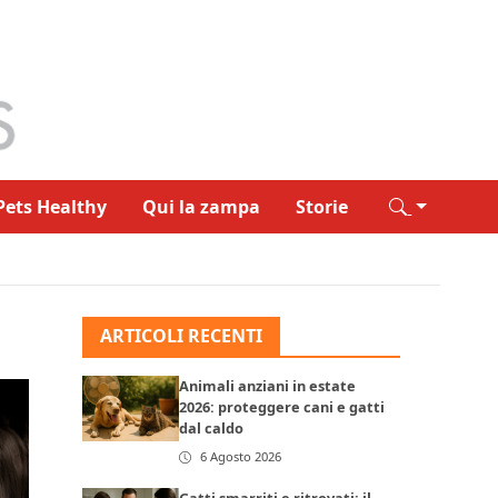
Pets Healthy
Qui la zampa
Storie
ARTICOLI RECENTI
Animali anziani in estate
2026: proteggere cani e gatti
dal caldo
6 Agosto 2026
Gatti smarriti e ritrovati: il