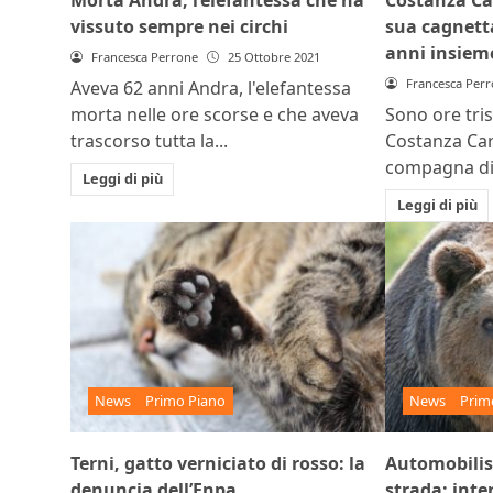
vissuto sempre nei circhi
sua cagnetta
anni insiem
Francesca Perrone
25 Ottobre 2021
Francesca Per
Aveva 62 anni Andra, l'elefantessa
morta nelle ore scorse e che aveva
Sono ore trist
trascorso tutta la...
Costanza Cara
compagna di 
Leggi di più
Leggi di più
News
Primo Piano
News
Prim
Terni, gatto verniciato di rosso: la
Automobilis
denuncia dell’Enpa
strada: inte