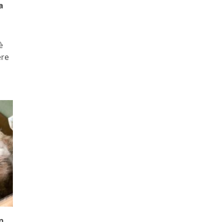
a
è
ere
n