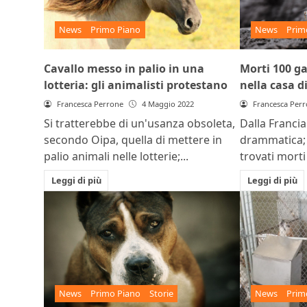
News
Primo Piano
News
Prim
Cavallo messo in palio in una
Morti 100 ga
lotteria: gli animalisti protestano
nella casa d
Francesca Perrone
4 Maggio 2022
Francesca Per
Si tratterebbe di un'usanza obsoleta,
Dalla Francia
secondo Oipa, quella di mettere in
drammatica; 
palio animali nelle lotterie;...
trovati morti 
Leggi di più
Leggi di più
News
Primo Piano
Storie
News
Prim