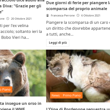
Due giorni di ferie per piangere l
 Diva: “Grazie per gli
scomparsa del proprio animale
e”
Francesca Perrone
6 Ottobre 2021
rone
20 Ottobre 2021
Piangere la scomparsa di un caro 
i per l'ex velina
un diritto che dovrebbe apparten
cciolo; soltanto ieri la
a tutti, anche...
Bobo Vieri ha...
Leggi di più
o Piano
News
Primo Piano
ta insegue un orso in
L’Oipa di Pordenone sequestra u
rviene il WWF