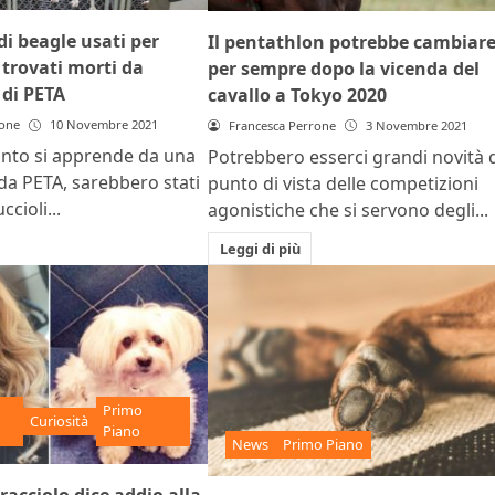
 di beagle usati per
Il pentathlon potrebbe cambiar
trovati morti da
per sempre dopo la vicenda del
 di PETA
cavallo a Tokyo 2020
rone
10 Novembre 2021
Francesca Perrone
3 Novembre 2021
nto si apprende da una
Potrebbero esserci grandi novità 
 da PETA, sarebbero stati
punto di vista delle competizioni
ccioli...
agonistiche che si servono degli...
Leggi di più
Primo
Curiosità
Piano
News
Primo Piano
acciolo dice addio alla