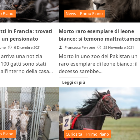
o Piano
News
Primo Piano
tti in Francia: trovati
Morto raro esemplare di leone
i un pensionato
bianco: si temono maltrattamen
rone
6 Dicembre 2021
Francesca Perrone
25 Novembre 2021
 arriva una notizia
Morto in uno zoo del Pakistan un
100 gatti sono stati
raro esemplare di leone bianco; il
all'interno della casa...
decesso sarebbe...
Leggi di più
o Piano
Curiosità
Primo Piano