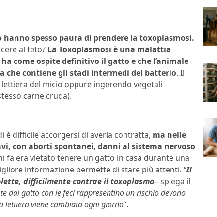
o hanno spesso paura di prendere la toxoplasmosi.
cere al feto?
La Toxoplasmosi è una malattia
a come ospite definitivo il gatto e che l’animale
 che contiene gli stadi intermedi del batterio
. Il
lettiera del micio oppure ingerendo vegetali
stesso carne cruda).
è difficile accorgersi di averla contratta,
ma nelle
i, con aborti spontanei, danni al sistema nervoso
ni fa era vietato tenere un gatto in casa durante una
liore informazione permette di stare più attenti. “
Il
olette, difficilmente contrae il toxoplasma
– spiega il
ate dal gatto con le feci rappresentino un rischio devono
la lettiera viene cambiata ogni giorno
“.