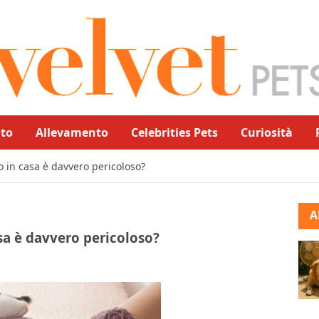
to
Allevamento
Celebrities Pets
Curiosità
o in casa è davvero pericoloso?
A
sa è davvero pericoloso?