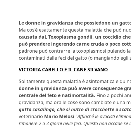
Le donne in gravidanza che possiedono un gatt
Ma cos’è esattamente questa malattia che può nuo
causata daL Toxoplasma gondii, un coccidio che h
può prendere ingerendo carne cruda o poco cotta
padrone può contrarre la toxoplasmosi pulendo la 
contaminati dalle feci del gatto (o mangiando egli 
VICTORIA CABELLO E IL CANE SILVANO
Solitamente questa malattia è asintomatica e quindi 
donne in gravidanza può avere conseguenze grav
centrale del feto e natimortalità.
Fino a pochi an
gravidanza, ma ora le cose sono cambiate e una mig
gatto casalingo, che si nutre di crocchette o scat
veterinario
Mario Melosi
-“
Affinché le ovocisti elimin
rimanere 2 o 3 giorni nelle feci. Questo non accade se 