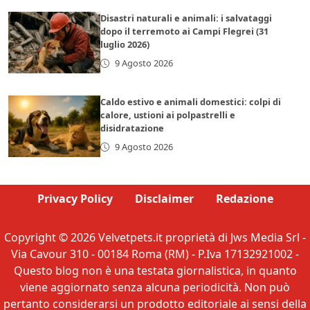
Disastri naturali e animali: i salvataggi
dopo il terremoto ai Campi Flegrei (31
luglio 2026)
9 Agosto 2026
Caldo estivo e animali domestici: colpi di
calore, ustioni ai polpastrelli e
disidratazione
9 Agosto 2026
Privacy Policy
Disclaimer
Redazione
Copyright © 2026 Velvetpets.it proprietà di Jws Media Srl -
Via Cavour 310 - 00184 Roma (RM) - P.Iva 17132921002 -
Questo blog non è una testata giornalistica, in quanto
viene aggiornato senza alcuna periodicità. Non può
pertanto considerarsi un prodotto editoriale ai sensi della