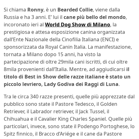
Si chiama
Ronny
, è un
Bearded Collie
, viene dalla
Russia e ha 3 anni. E’ lui il
cane più bello del mondo
,
incoronato ieri al
World Dog Show di Milano
, la
prestigiosa e attesa esposizione canina organizzata
dall’Ente Nazionale della Cinofilia Italiana (ENCI) e
sponsorizzata da Royal Canin Italia. La manifestazione,
tornata a Milano dopo 15 anni, ha visto la
partecipazione di oltre 29mila cani iscritti, di cui oltre
8mila provenienti dall’Italia. Mentre, ad aggiudicarsi
il
titolo di Best in Show delle razze italiane è stato un
piccolo levriero, Lady Godiva dei Raggi di Luna
.
Tra le circa 340 razze presenti, quelle più apprezzate dal
pubblico sono state il Pastore Tedesco, il Golden
Retriever, il Labrador retriever, il Jack Tussel, il
Chihuahua e il Cavalier King Charles Spaniel. Quelle più
particolari, invece, sono state il Podengo Portoghese, lo
Spitz finnico, il Bracco d’Ariége e il cane da Pastore