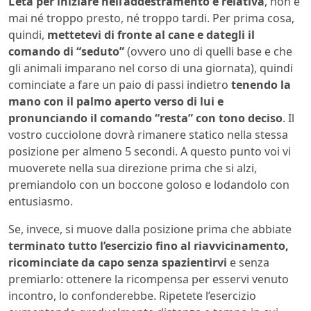
L’età per iniziare nell’addestramento è relativa
, non è
mai né troppo presto, né troppo tardi. Per prima cosa,
quindi,
mettetevi di fronte al cane e dategli il
comando di “seduto”
(ovvero uno di quelli base e che
gli animali imparano nel corso di una giornata), quindi
cominciate a fare un paio di passi indietro
tenendo la
mano con il palmo aperto verso di lui e
pronunciando il comando “resta” con tono deciso
. Il
vostro cucciolone dovrà rimanere statico nella stessa
posizione per almeno 5 secondi. A questo punto voi vi
muoverete nella sua direzione prima che si alzi,
premiandolo con un boccone goloso e lodandolo con
entusiasmo.
Se, invece, si muove dalla posizione prima che abbiate
terminato tutto l’esercizio fino al riavvicinamento,
ricominciate da capo senza spazientirvi
e senza
premiarlo: ottenere la ricompensa per esservi venuto
incontro, lo confonderebbe. Ripetete l’esercizio