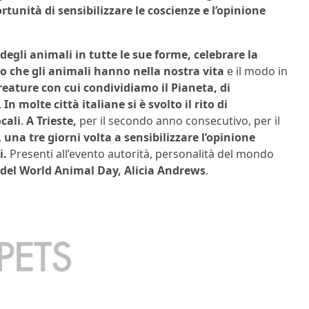
rtunità di sensibilizzare le coscienze e l’opinione
 degli animali in tutte le sue forme, celebrare la
lo che gli animali hanno nella nostra vita
e il modo in
creature con cui condividiamo il Pianeta, di
.
In molte città italiane si è svolto il rito di
cali
.
A Trieste,
per il secondo anno consecutivo, per il
,
una tre giorni volta a sensibilizzare l’opinione
i.
Presenti all’evento autorità, personalità del mondo
 del World Animal Day, Alicia Andrews
.