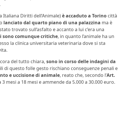
.
a Italiana Diritti dell’Animale)
è accaduto a Torino
città
to
lanciato dal quarto piano di una palazzina
ma è
tato trovato sull’asfalto e accanto a lui c’era una
i sono comunque critiche
, in quanto l’animale ha un
o la clinica universitaria veterinaria dove si sta
ita.
ncora del tutto chiara,
sono in corso delle indagini da
li di questo folle gesto rischiano conseguenze penali e
to e uccisione di animale
, reato che, secondo l’
Art.
da 3 mesi a 18 mesi e ammende da 5.000 a 30.000 euro.