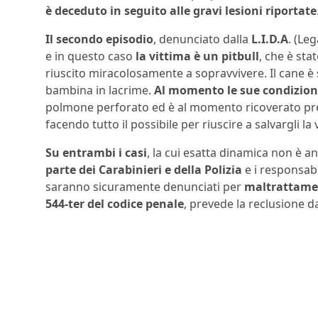
è deceduto in seguito alle gravi lesioni riportate
Il secondo episodio
, denunciato dalla
L.I.D.A
. (Leg
e in questo caso
la vittima è un pitbull
, che è sta
riuscito miracolosamente a sopravvivere. Il cane è s
bambina in lacrime.
Al momento le sue condizion
polmone perforato ed è al momento ricoverato press
facendo tutto il possibile per riuscire a salvargli la v
Su entrambi i casi
, la cui esatta dinamica non è a
parte dei Carabinieri e della Polizia
e i responsabi
saranno sicuramente denunciati per
maltrattamen
544-ter del codice penale
, prevede la reclusione 