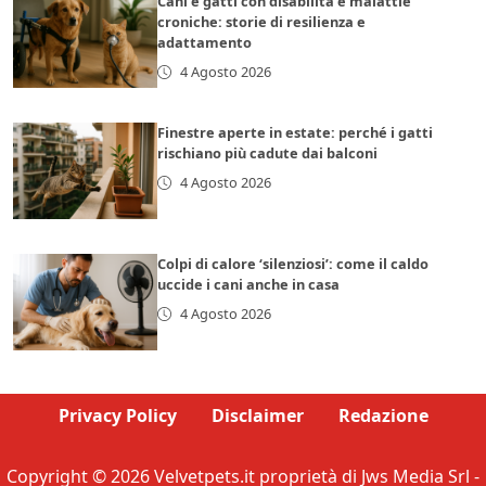
Cani e gatti con disabilità e malattie
croniche: storie di resilienza e
adattamento
4 Agosto 2026
Finestre aperte in estate: perché i gatti
rischiano più cadute dai balconi
4 Agosto 2026
Colpi di calore ‘silenziosi’: come il caldo
uccide i cani anche in casa
4 Agosto 2026
Privacy Policy
Disclaimer
Redazione
Copyright © 2026 Velvetpets.it proprietà di Jws Media Srl -