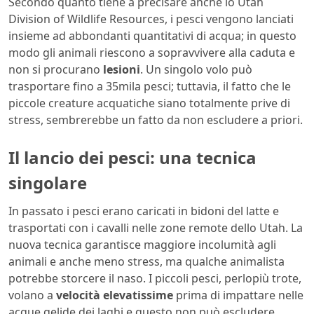
Secondo quanto tiene a precisare anche lo Utah
Division of Wildlife Resources, i pesci vengono lanciati
insieme ad abbondanti quantitativi di acqua; in questo
modo gli animali riescono a sopravvivere alla caduta e
non si procurano
lesioni
. Un singolo volo può
trasportare fino a 35mila pesci; tuttavia, il fatto che le
piccole creature acquatiche siano totalmente prive di
stress, sembrerebbe un fatto da non escludere a priori.
Il lancio dei pesci: una tecnica
singolare
In passato i pesci erano caricati in bidoni del latte e
trasportati con i cavalli nelle zone remote dello Utah. La
nuova tecnica garantisce maggiore incolumità agli
animali e anche meno stress, ma qualche animalista
potrebbe storcere il naso. I piccoli pesci, perlopiù trote,
volano a
velocità elevatissime
prima di impattare nelle
acque gelide dei laghi e questo non può escludere