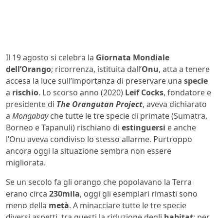
Il 19 agosto si celebra la
Giornata Mondiale
dell’Orango
; ricorrenza, istituita dall’
Onu
, atta a tenere
accesa la luce sull’importanza di preservare una
specie
a
rischio
. Lo scorso anno (2020)
Leif Cocks
, fondatore e
presidente di
The Orangutan Project
, aveva dichiarato
a
Mongabay
che tutte le tre specie di primate (Sumatra,
Borneo e Tapanuli) rischiano di
estinguersi
e anche
l’Onu aveva condiviso lo stesso allarme. Purtroppo
ancora oggi la situazione sembra non essere
migliorata.
Se un secolo fa gli orango che popolavano la Terra
erano circa
230mila
, oggi gli esemplari rimasti sono
meno della
metà
. A minacciare tutte le tre specie
diversi aspetti, tra questi la riduzione degli
habitat
; per