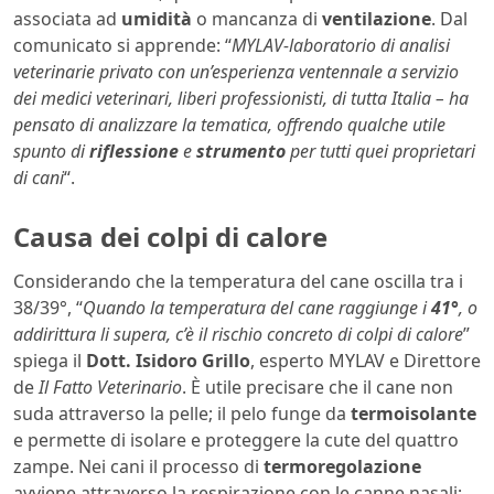
associata ad
umidità
o mancanza di
ventilazione
. Dal
comunicato si apprende: “
MYLAV-laboratorio di analisi
veterinarie privato con un’esperienza ventennale a servizio
dei medici veterinari, liberi professionisti, di tutta Italia – ha
pensato di analizzare la tematica, offrendo qualche utile
spunto di
riflessione
e
strumento
per tutti quei proprietari
di cani
“.
Causa dei colpi di calore
Considerando che la temperatura del cane oscilla tra i
38/39°, “
Quando la temperatura del cane raggiunge i
41°
, o
addirittura li supera, c’è il rischio concreto di colpi di calore
”
spiega il
Dott. Isidoro Grillo
, esperto MYLAV e Direttore
de
Il Fatto Veterinario
. È utile precisare che il cane non
suda attraverso la pelle; il pelo funge da
termoisolante
e permette di isolare e proteggere la cute del quattro
zampe. Nei cani il processo di
termoregolazione
avviene attraverso la respirazione con le canne nasali;