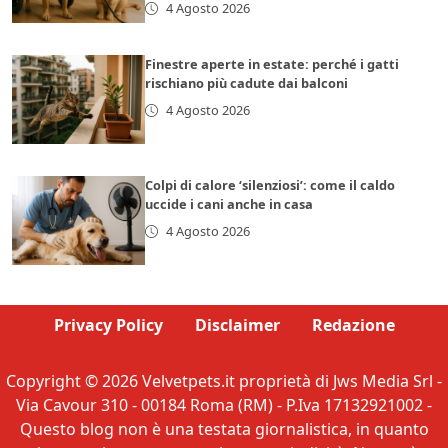
4 Agosto 2026
Finestre aperte in estate: perché i gatti
rischiano più cadute dai balconi
4 Agosto 2026
Colpi di calore ‘silenziosi’: come il caldo
uccide i cani anche in casa
4 Agosto 2026
Privacy Policy
Disclaimer
Redazione
Copyright © 2026 Velvetpets.it proprietà di Jws Media Srl -
Via Cavour 310 - 00184 Roma (RM) - P.Iva 17132921002 -
Questo blog non è una testata giornalistica, in quanto