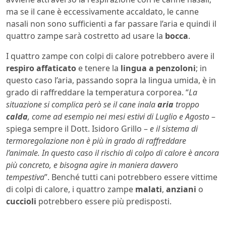
ma se il cane è eccessivamente accaldato, le canne
nasali non sono sufficienti a far passare l’aria e quindi il
quattro zampe sarà costretto ad usare la
bocca
.
I quattro zampe con colpi di calore potrebbero avere il
respiro affaticato
e tenere la
lingua a penzoloni
; in
questo caso l’aria, passando sopra la lingua umida, è in
grado di raffreddare la temperatura corporea. “
La
situazione si complica però se il cane inala
aria
troppo
calda
, come ad esempio nei mesi estivi di Luglio e Agosto
–
spiega sempre il Dott. Isidoro Grillo –
e il sistema di
termoregolazione non è più in grado di raffreddare
l’animale. In questo caso il rischio di colpo di calore è ancora
più concreto, e bisogna agire in maniera davvero
tempestiva
”. Benché tutti cani potrebbero essere vittime
di colpi di calore, i quattro zampe
malati
,
anziani
o
cuccioli
potrebbero essere più predisposti.